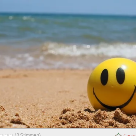
(
3
Stimmen)
Favori