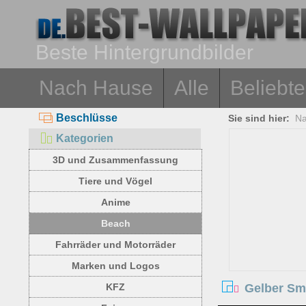
Beste Hintergrundbilder
Nach Hause
Alle
Beliebte
Beschlüsse
Sie sind hier:
Na
Kategorien
3D und Zusammenfassung
Tiere und Vögel
Anime
Beach
Fahrräder und Motorräder
Marken und Logos
Gelber Smi
KFZ