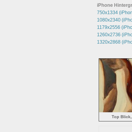
iPhone Hintergr
750x1334 (iPhon
1080x2340 (iPho
1179x2556 (iPho
1260x2736 (iPho
1320x2868 (iPho
Top Blick