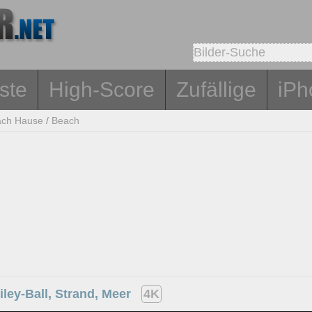
ste
High-Score
Zufällige
iPh
ch Hause
/
Beach
ley-Ball, Strand, Meer
4K