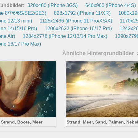
undbilder:
320x480 (iPhone 3GS)
640x960 (iPhone 4/4S)
e 8/7/6/6S/SE2/SE3)
828x1792 (iPhone 11/XR)
1080x192
ne 12/13 mini)
1125x2436 (iPhone 11 Pro/XS/X)
1170x25
ne 14/15/16 Pro)
1206x2622 (iPhone 16/17 Pro)
1242x26
ne Air)
1284x2778 (iPhone 12/13/14 Pro Max)
1290x2796
ne 16/17 Pro Max)
Ähnliche Hintergrundbilder
, Strand, Boote, Meer
Strand, Meer, Sand, Palmen, Nebe