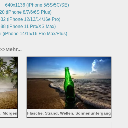
640x1136 (iPhone 5/5S/5C/SE)
0 (iPhone 8/7/6/6S Plus)
32 (iPhone 12/13/14/16e Pro)
88 (iPhone 11 Pro/XS Max)
 (iPhone 14/15/16 Pro Max/Plus)
>>Mehr...
l, Morgen
Flasche, Strand, Wellen, Sonnenuntergang