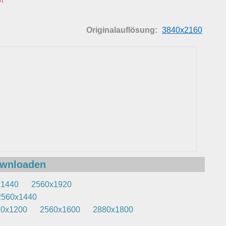
Originalauflösung:
3840x2160
ownloaden
x1440
2560x1920
2560x1440
20x1200
2560x1600
2880x1800