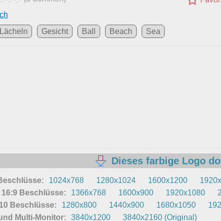
ch
Lächeln
Gesicht
Ball
Beach
Sea
Dieses farbige Logo d
 Beschlüsse:
1024x768
1280x1024
1600x1200
1920
16:9 Beschlüsse:
1366x768
1600x900
1920x1080
10 Beschlüsse:
1280x800
1440x900
1680x1050
19
nd Multi-Monitor:
3840x1200
3840x2160 (Original)