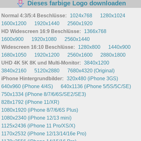
Dieses farbige Logo downloaden
Normal 4:3/5:4 Beschlüsse:
1024x768
1280x1024
1600x1200
1920x1440
2560x1920
HD Widescreen 16:9 Beschlüsse:
1366x768
1600x900
1920x1080
2560x1440
Widescreen 16:10 Beschlüsse:
1280x800
1440x900
1680x1050
1920x1200
2560x1600
2880x1800
UHD 4K 5K 8K und Multi-Monitor:
3840x1200
3840x2160
5120x2880
7680x4320 (Original)
iPhone Hintergrundbilder:
320x480 (iPhone 3GS)
640x960 (iPhone 4/4S)
640x1136 (iPhone 5/5S/5C/SE)
750x1334 (iPhone 8/7/6/6S/SE2/SE3)
828x1792 (iPhone 11/XR)
1080x1920 (iPhone 8/7/6/6S Plus)
1080x2340 (iPhone 12/13 mini)
1125x2436 (iPhone 11 Pro/XS/X)
1170x2532 (iPhone 12/13/14/16e Pro)