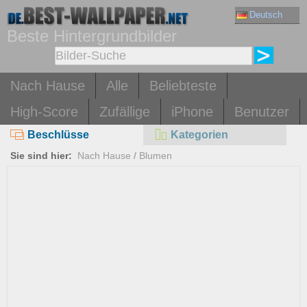
Deutsch
Beste Hintergrundbilder
Nach Hause
Alle
Beliebteste
High-Score
Zufällige
iPhone
Benutzer
Beschlüsse
Kategorien
Sie sind hier:
Nach Hause
/
Blumen