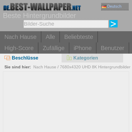
Deutsch
Beste Hintergrundbilder
Nach Hause
Alle
Beliebteste
High-Score
Zufällige
iPhone
Benutzer
Beschlüsse
Kategorien
Sie sind hier:
Nach Hause
/
7680x4320 UHD 8K Hintergrundbilder