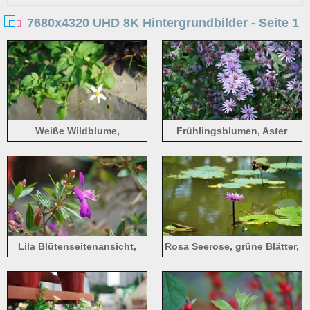
7680x4320 UHD 8K Hintergrundbilder - Seite 1
Weiße Wildblume,
Frühlingsblumen, Aster
Blütenblätter, grüne Blätter,
Sonnenlicht
Lila Blütenseitenansicht,
Rosa Seerose, grüne Blätter,
Tibouchina semidecandra
Teich