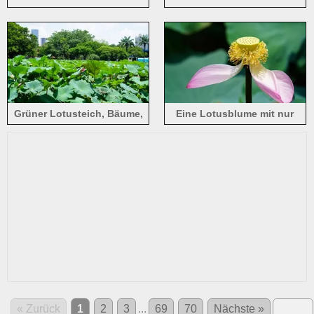
Blütenblättern, grüne
Lotusblumen unter der
Lotusblätter
Sommersonne
Grüner Lotusteich, Bäume,
Eine Lotusblume mit nur
Sommer, Honghu Park in
noch zwei rosa
Shenzhen
Blütenblättern
« Zurück
1
2
3
...
69
70
Nächste »