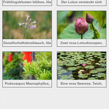
Frühlingsblumen blühen, lila
Der Lotus versteckt sich
Fingerhut
unter den grünen Blättern
mit hellrosa Blütenblättern
Gesellschaftsknoblauch, lila
Zwei rosa Lotusknospen,
Blüten
Sommerblumen
Podocarpus Macrophyllus,
Eine rosa Seerose, Teich,
grüne Blätter
grüne Blätter