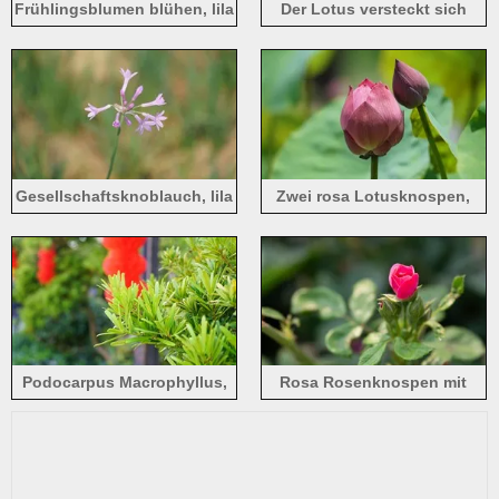
Frühlingsblumen blühen, lila
Der Lotus versteckt sich
Fingerhut
unter den grünen Blättern
mit hellrosa Blütenblättern
Gesellschaftsknoblauch, lila
Zwei rosa Lotusknospen,
Blüten
Sommerblumen
Podocarpus Macrophyllus,
Rosa Rosenknospen mit
grüne Blätter
grünen Blättern