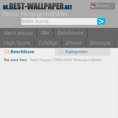
Deutsch
Beste Hintergrundbilder
Nach Hause
Alle
Beliebteste
High-Score
Zufällige
iPhone
Benutzer
Beschlüsse
Kategorien
Sie sind hier:
Nach Hause
/
2560x1600 Hintergrundbilder