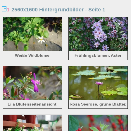
2560x1600 Hintergrundbilder - Seite 1
Weiße Wildblume,
Frühlingsblumen, Aster
Blütenblätter, grüne Blätter,
Sonnenlicht
Lila Blütenseitenansicht,
Rosa Seerose, grüne Blätter,
Tibouchina semidecandra
Teich