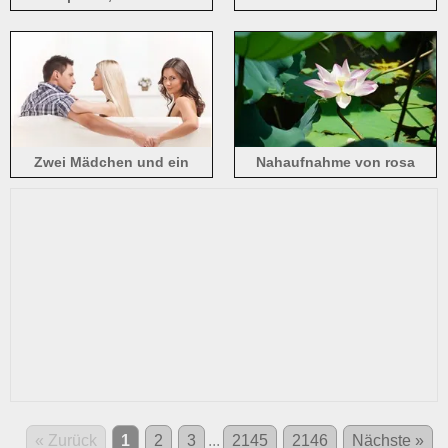
Blütenblättern, grüne
Lotusblätter
Zwei Mädchen und ein
Nahaufnahme von rosa
Junge, Sofa
Lotusblumen unter der
Sommersonne
« Zurück
1
2
3
...
2145
2146
Nächste »