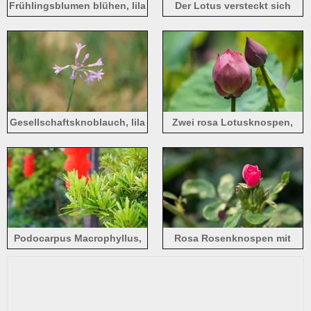
Frühlingsblumen blühen, lila
Der Lotus versteckt sich
Fingerhut
unter den grünen Blättern
mit hellrosa Blütenblättern
Gesellschaftsknoblauch, lila
Zwei rosa Lotusknospen,
Blüten
Sommerblumen
Podocarpus Macrophyllus,
Rosa Rosenknospen mit
grüne Blätter
grünen Blättern