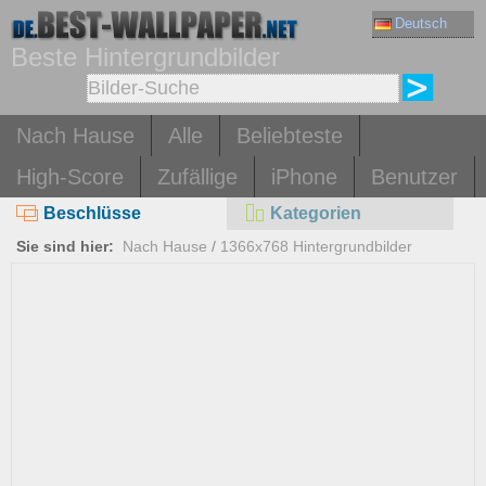
Deutsch
Beste Hintergrundbilder
Nach Hause
Alle
Beliebteste
High-Score
Zufällige
iPhone
Benutzer
Beschlüsse
Kategorien
Sie sind hier:
Nach Hause
/
1366x768 Hintergrundbilder