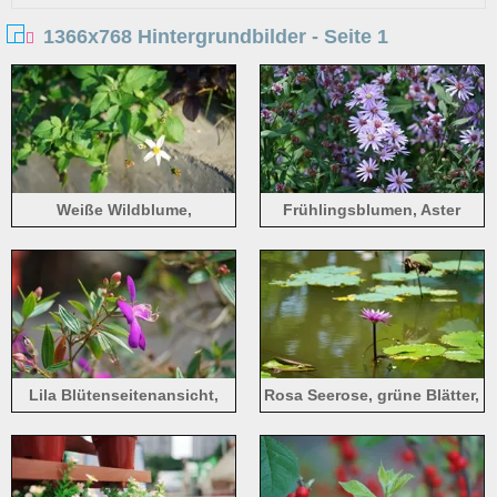
1366x768 Hintergrundbilder - Seite 1
Weiße Wildblume,
Frühlingsblumen, Aster
Blütenblätter, grüne Blätter,
Sonnenlicht
Lila Blütenseitenansicht,
Rosa Seerose, grüne Blätter,
Tibouchina semidecandra
Teich