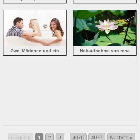
Blütenblättern, grüne
Lotusblätter
Zwei Mädchen und ein
Nahaufnahme von rosa
Junge, Sofa
Lotusblumen unter der
Sommersonne
« Zurück
1
2
3
...
4076
4077
Nächste »